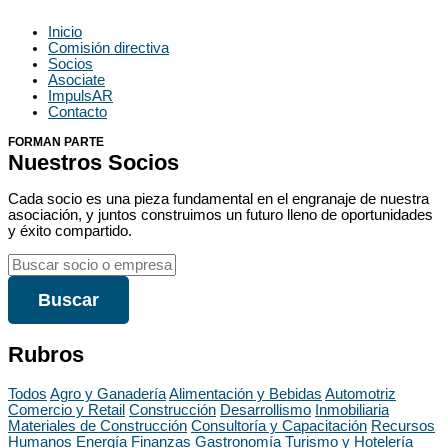
Inicio
Comisión directiva
Socios
Asociate
ImpulsAR
Contacto
FORMAN PARTE
Nuestros Socios
Cada socio es una pieza fundamental en el engranaje de nuestra
asociación, y juntos construimos un futuro lleno de oportunidades
y éxito compartido.
Buscar
Rubros
Todos
Agro y Ganadería
Alimentación y Bebidas
Automotriz
Comercio y Retail
Construcción
Desarrollismo
Inmobiliaria
Materiales de Construcción
Consultoría y Capacitación
Recursos
Humanos
Energía
Finanzas
Gastronomía
Turismo y Hotelería